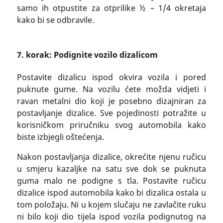
samo ih otpustite za otprilike ½ – 1/4 okretaja
kako bi se odbravile.
7. korak: Podignite vozilo dizalicom
Postavite dizalicu ispod okvira vozila i pored
puknute gume. Na vozilu ćete možda vidjeti i
ravan metalni dio koji je posebno dizajniran za
postavljanje dizalice. Sve pojedinosti potražite u
korisničkom priručniku svog automobila kako
biste izbjegli oštećenja.
Nakon postavljanja dizalice, okrećite njenu ručicu
u smjeru kazaljke na satu sve dok se puknuta
guma malo ne podigne s tla. Postavite ručicu
dizalice ispod automobila kako bi dizalica ostala u
tom položaju. Ni u kojem slučaju ne zavlačite ruku
ni bilo koji dio tijela ispod vozila podignutog na