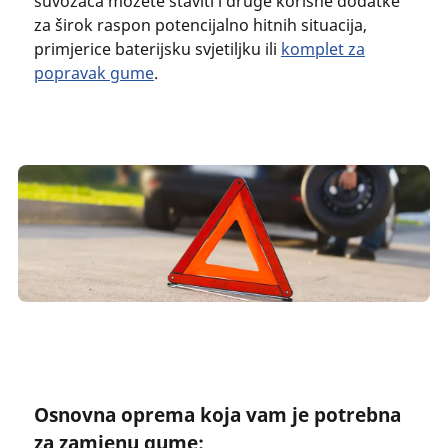
suvozača možete staviti i druge korisne dodatke
za širok raspon potencijalno hitnih situacija,
primjerice baterijsku svjetiljku ili
komplet za
popravak gume
.
Osnovna oprema koja vam je potrebna
za zamjenu gume: