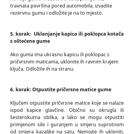
travnata površina pored automobila, izvadite
rezervnu gumu i odložite je na to mjesto.
5. korak: Uklanjanje kapica ili poklopca kotača
s oštećene gume
Ako guma ima ukrasnu kapicu ili poklopac s
pričvrsnim maticama, uklonite ih ravnim krajem
ključa. Odložite ih na stranu.
6. korak: Otpustite pričvrsne matice gume
Ključem otpustite pričvrsne matice koje se nalaze
ispod kapice glavčine. Obično su okrugla ili
šesterokutna oblika, a lako se mogu otpustiti
primjenom sile i guranjem u smjeru suprotnom
od smjera kazaljke na satu. Nemojte ih ukloniti,