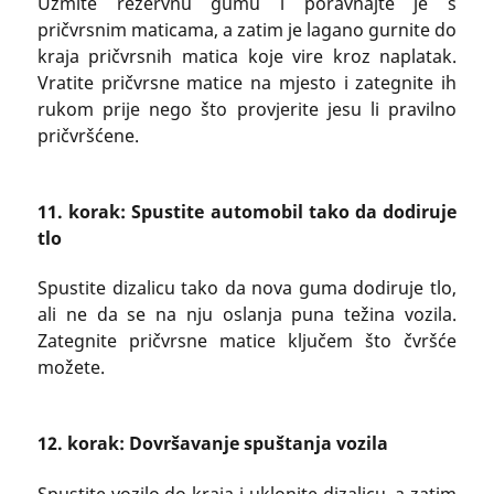
Uzmite rezervnu gumu i poravnajte je s
pričvrsnim maticama, a zatim je lagano gurnite do
kraja pričvrsnih matica koje vire kroz naplatak.
Vratite pričvrsne matice na mjesto i zategnite ih
rukom prije nego što provjerite jesu li pravilno
pričvršćene.
11. korak: Spustite automobil tako da dodiruje
tlo
Spustite dizalicu tako da nova guma dodiruje tlo,
ali ne da se na nju oslanja puna težina vozila.
Zategnite pričvrsne matice ključem što čvršće
možete.
12. korak: Dovršavanje spuštanja vozila
Spustite vozilo do kraja i uklonite dizalicu, a zatim