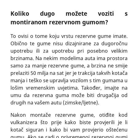
Koliko dugo možete voziti s
montiranom rezervnom gumom?
To ovisi o tome koju vrstu rezervne gume imate.
Obično te gume nisu dizajnirane za dugoročnu
upotrebu ili za upotrebu pri posebno velikim
brzinama. Na nekim modelima auta ima prostora
samo za manje rezervne gume, a brzina ne smije
prelaziti 50 milja na sat jer je trakcija takvih kotača
manja i teško se upravlja vozilom s tim gumama u
lošim vremenskim uvjetima. Također, imajte na
umu da rezervna guma može biti drugačija od
drugih na vašem autu (zimske/ljetne).
Nakon montaže rezervne gume, otiđite kod
vulkanizera što prije kako biste provjerili je li
kotač siguran i kako bi vam provjerio oštećenu
gumu. Ako se radi o privremenoj rezervnoj gumi