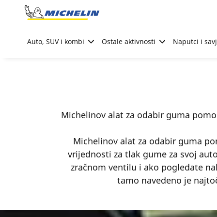
Go to page content
Go to page navigation
Auto, SUV i kombi
Ostale aktivnosti
Naputci i savj
Michelinov alat za odabir guma pomo
Michelinov alat za odabir guma p
vrijednosti za tlak gume za svoj au
zračnom ventilu i ako pogledate nal
tamo navedeno je najtoč