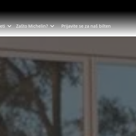
eti
Zašto Michelin?
Prijavite se za naš bilten