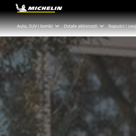
Go to page content
Go to page navigation
Auto, SUV i kombi
Ostale aktivnosti
Naputci i savj