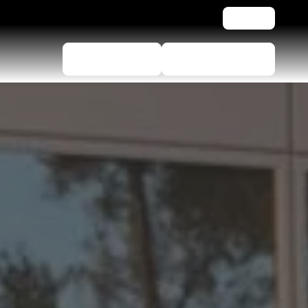
Pomoć
Izbornik guma
Pronađite trgovce