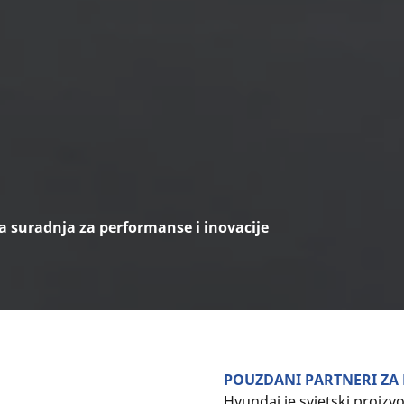
a suradnja za performanse i inovacije
POUZDANI PARTNERI ZA
Hyundai je svjetski proizv