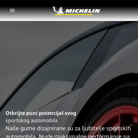
Go to page content
Go to page navigation
Otkrijte puni potencijal svog
sportskog automobila
Naše gume dizajnirane su za ljubitelje sportskih
automobila. Nude maksimalne performanse na