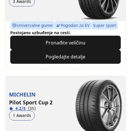
3 Awards
Univerzalne gume
Pogodan za EV
Super sport
Postojano uzbuđenje na cesti.
Pronađite veličinu
Pogledajte detalje
MICHELIN
Pilot Sport Cup 2
4.2/5
(35)
1 Awards