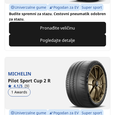
Univerzalne gume
Pogodan za EV
Super sport
Budite spremni za stazu. Cestovni pneumatik odobren
za stazu.
Pronađite veličinu
Pogledajte detalje
MICHELIN
Pilot Sport Cup 2 R
4.1/5
(9)
1 Awards
Univerzalne gume
Pogodan za EV
Super sport