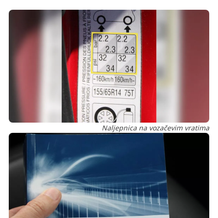
Naljepnica na vozačevim vratima