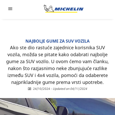
Go to page content
Go to page navigation
NAJBOLJE GUME ZA SUV VOZILA
Ako ste dio rastuće zajednice korisnika SUV
vozila, možda se pitate kako odabrati najbolje
gume za SUV vozilo. U ovom ćemo vam članku,
nakon što razjasnimo neke zbunjujuće razlike
između SUV i 4x4 vozila, pomoći da odaberete
najprikladnije gume prema vrsti upotrebe.
24/10/2024
-
Updated on 04/11/2024