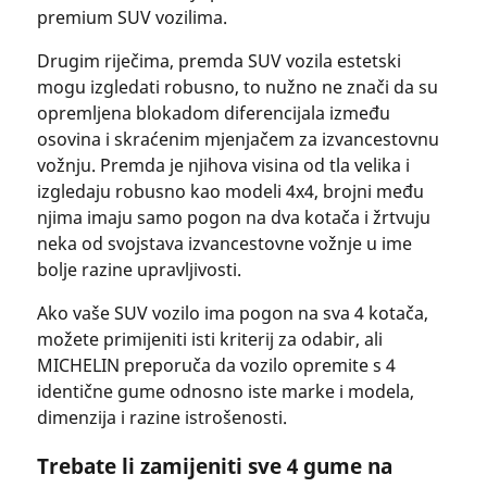
premium SUV vozilima.
Drugim riječima, premda SUV vozila estetski
mogu izgledati robusno, to nužno ne znači da su
opremljena blokadom diferencijala između
osovina i skraćenim mjenjačem za izvancestovnu
vožnju. Premda je njihova visina od tla velika i
izgledaju robusno kao modeli 4x4, brojni među
njima imaju samo pogon na dva kotača i žrtvuju
neka od svojstava izvancestovne vožnje u ime
bolje razine upravljivosti.
Ako vaše SUV vozilo ima pogon na sva 4 kotača,
možete primijeniti isti kriterij za odabir, ali
MICHELIN preporuča da vozilo opremite s 4
identične gume odnosno iste marke i modela,
dimenzija i razine istrošenosti.
Trebate li zamijeniti sve 4 gume na