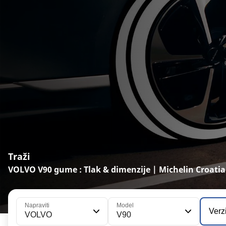
Traži
VOLVO V90 gume : Tlak & dimenzije | Michelin Croatia
Napraviti
Model
Verz
VOLVO
V90