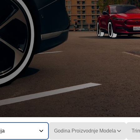
ija
Godina Proizvodnje Modela
Tri