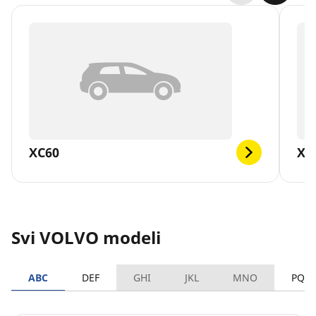
XC60
XC
Svi VOLVO modeli
ABC
DEF
GHI
JKL
MNO
PQR