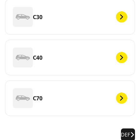
C30
C40
C70
DEF