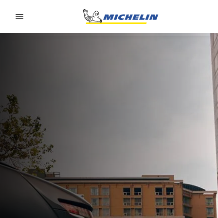
Go to page content
Go to page navigation