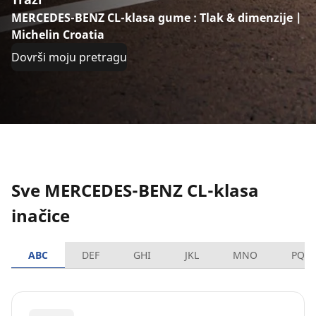
MERCEDES-BENZ CL-klasa gume : Tlak & dimenzije |
Michelin Croatia
Dovrši moju pretragu
Sve MERCEDES-BENZ CL-klasa
inačice
ABC
DEF
GHI
JKL
MNO
PQR