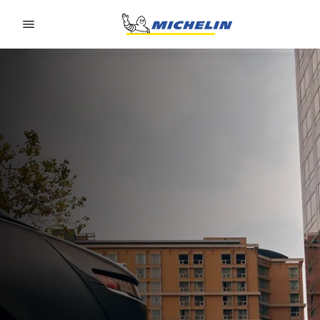
Go to page content
Go to page navigation