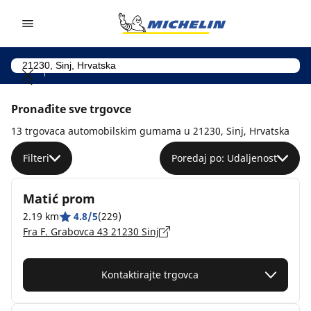
Go to page content
Go to page navigation
Pronađite sve trgovce
13 trgovaca automobilskim gumama u 21230, Sinj, Hrvatska
Filteri
Poredaj po: Udaljenost
Matić prom
2.19 km
4.8/5
(229)
Fra F. Grabovca 43 21230 Sinj
Kontaktirajte trgovca