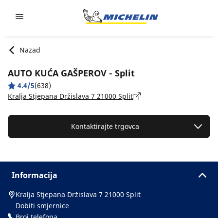
Go to page content
Go to page navigation
Nazad
AUTO KUĆA GAŠPEROV - Split
4.4/5
(638)
Kralja Stjepana Držislava 7 21000 Split
Kontaktirajte trgovca
Informacija
Kralja Stjepana Držislava 7 21000 Split
Dobiti smjernice
Broj telefona