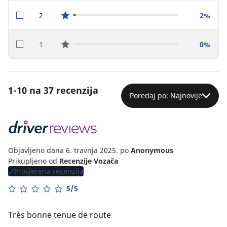
2
2%
star reviews
1
0%
star reviews
1-10 na 37 recenzija
Poredaj po: Najnovije
Objavljeno dana 6. travnja 2025.
po
Anonymous
Prikupljeno od
Recenzije Vozača
Provjerena recenzija
5/5
Très bonne tenue de route