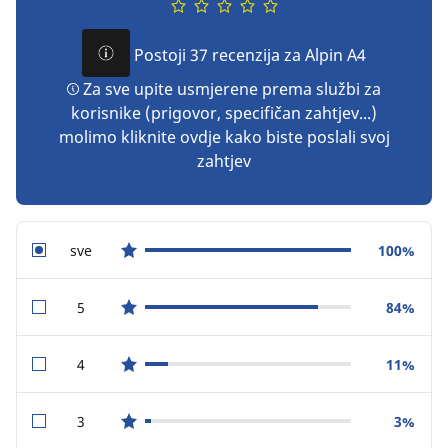
Postoji 37 recenzija za Alpin A4
Za sve upite usmjerene prema službi za
korisnike (prigovor, specifičan zahtjev...)
molimo kliknite ovdje kako biste poslali svoj
zahtjev
sve
100%
star reviews
5
84%
star reviews
4
11%
star reviews
3
3%
star reviews