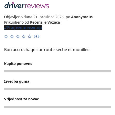
Objavljeno dana 21. prosinca 2025.
po
Anonymous
Prikupljeno od
Recenzije Vozača
Provjerena recenzija
5/5
Bon accrochage sur route sèche et mouillée.
Kupite ponovno
4
Izvedba guma
3
Vrijednost za novac
4