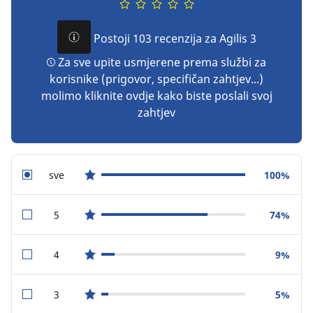
Postoji 103 recenzija za Agilis 3
Za sve upite usmjerene prema službi za
korisnike (prigovor, specifičan zahtjev...)
molimo kliknite ovdje kako biste poslali svoj
zahtjev
sve
100%
star reviews
5
74%
star reviews
4
9%
star reviews
3
5%
star reviews