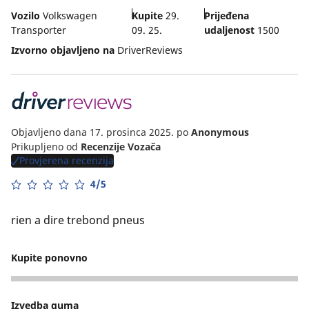
Vozilo
Volkswagen
Kupite
29.
Prijeđena
Transporter
09. 25.
udaljenost
1500
Izvorno objavljeno na
DriverReviews
Objavljeno dana 17. prosinca 2025.
po
Anonymous
Prikupljeno od
Recenzije Vozača
Provjerena recenzija
4/5
rien a dire trebond pneus
Kupite ponovno
5
Izvedba guma