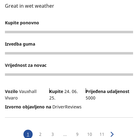
Great in wet weather
Kupite ponovno
5
Izvedba guma
4
Vrijednost za novac
4
Vozilo
Vauxhall
Kupite
24. 06.
Prijeđena udaljenost
Vivaro
25.
5000
Izvorno objavljeno na
DriverReviews
1
2
3
...
9
10
11