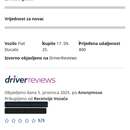
3
Vrijednost za novac
3
Vozilo
Fiat
Kupite
17. 09.
Prijeđena udaljenost
Ducato
25.
800
Izvorno objavljeno na
DriverReviews
Objavljeno dana 5. prosinca 2025.
po
Anonymous
Prikupljeno od
Recenzije Vozača
Provjerena recenzija
Potaknuta recenzija
5/5