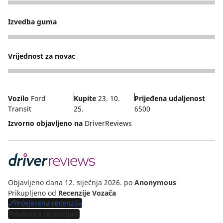
5
Izvedba guma
3
Vrijednost za novac
4
Vozilo
Ford
Kupite
23. 10.
Prijeđena udaljenost
Transit
25.
6500
Izvorno objavljeno na
DriverReviews
Objavljeno dana 12. siječnja 2026.
po
Anonymous
Prikupljeno od
Recenzije Vozača
Provjerena recenzija
Potaknuta recenzija