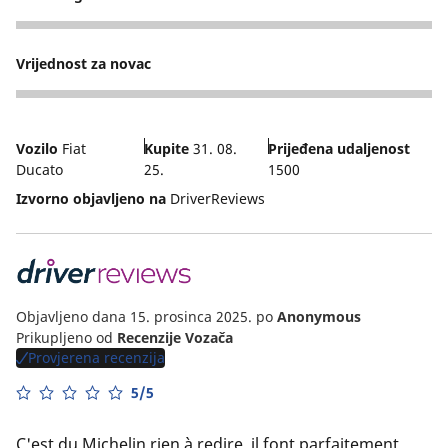
4
Vrijednost za novac
4
Vozilo
Fiat
Kupite
31. 08.
Prijeđena udaljenost
Ducato
25.
1500
Izvorno objavljeno na
DriverReviews
Objavljeno dana 15. prosinca 2025.
po
Anonymous
Prikupljeno od
Recenzije Vozača
Provjerena recenzija
5/5
C'est du Michelin rien à redire, il font parfaitement