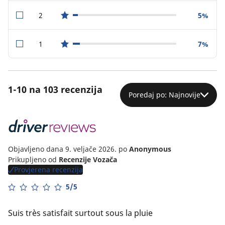
2
5%
star reviews
1
7%
star reviews
1-10 na 103 recenzija
Poredaj po: Najnovije
Objavljeno dana 9. veljače 2026.
po
Anonymous
Prikupljeno od
Recenzije Vozača
Provjerena recenzija
5/5
Suis très satisfait surtout sous la pluie