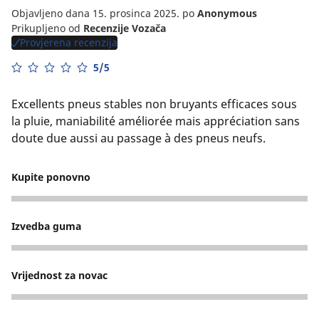
Objavljeno dana 15. prosinca 2025.
po
Anonymous
Prikupljeno od
Recenzije Vozača
Provjerena recenzija
5/5
Excellents pneus stables non bruyants efficaces sous
la pluie, maniabilité améliorée mais appréciation sans
doute due aussi au passage à des pneus neufs.
Kupite ponovno
5
Izvedba guma
4
Vrijednost za novac
4