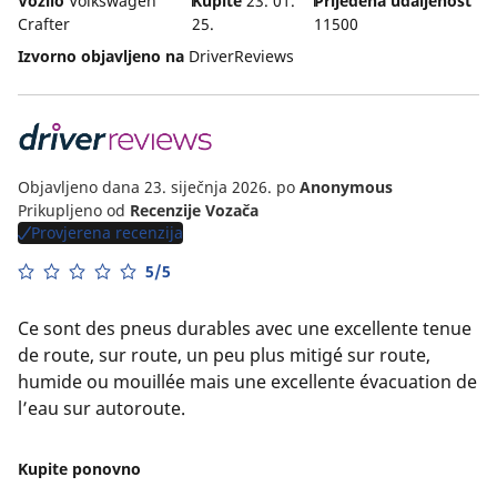
Vozilo
Volkswagen
Kupite
23. 01.
Prijeđena udaljenost
Crafter
25.
11500
Izvorno objavljeno na
DriverReviews
Objavljeno dana 23. siječnja 2026.
po
Anonymous
Prikupljeno od
Recenzije Vozača
Provjerena recenzija
5/5
Ce sont des pneus durables avec une excellente tenue
de route, sur route, un peu plus mitigé sur route,
humide ou mouillée mais une excellente évacuation de
l’eau sur autoroute.
Kupite ponovno