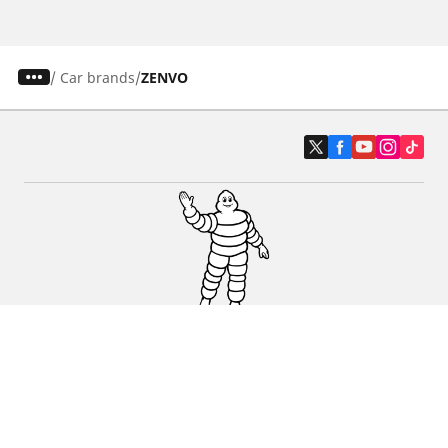
/
Car brands
ZENVO
Auto, SUV i kombi
Prodavači