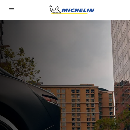
Go to page content
Go to page navigation