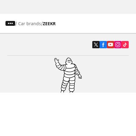
/
Car brands
ZEEKR
Auto, SUV i kombi
Prodavači