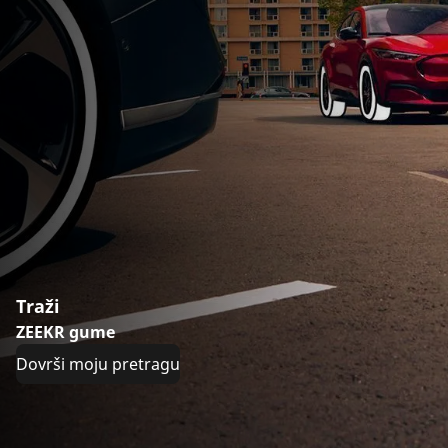
Traži
ZEEKR gume
Dovrši moju pretragu