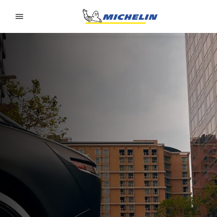
Go to page content
Go to page navigation