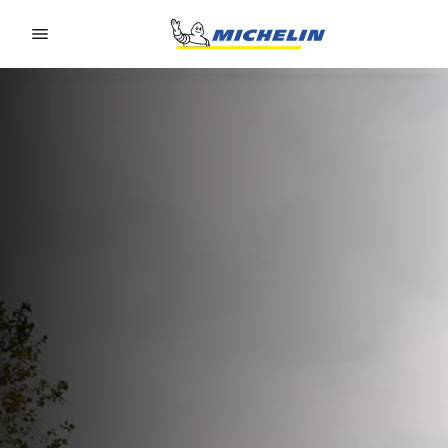
Go to page content
Go to page navigation