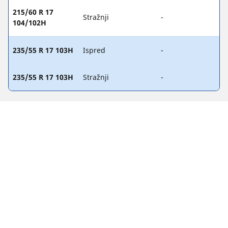
215/60 R 17
Stražnji
-
104/102H
235/55 R 17 103H
Ispred
-
235/55 R 17 103H
Stražnji
-
PRAVNE NAPOMENE
Prikazane vrijednosti opterećenja i/ili brzine mogu se malo
razlikovati od izvorne veličine navedene na naljepnici vozila.
Kao kvalificirani stručnjak, vaš distributer gumama moći će
vas savjetovati u sljedećem: