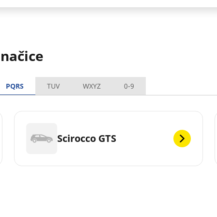
načice
PQRS
TUV
WXYZ
0-9
Scirocco GTS