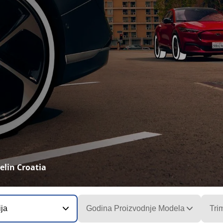
lin Croatia
ija
Godina Proizvodnje Modela
Tri