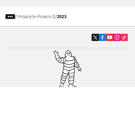
/
Proace
e-Proace II
2023
Auto, SUV i kombi
Prodavači
Pomoć