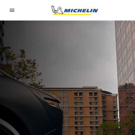
Go to page content
Go to page navigation