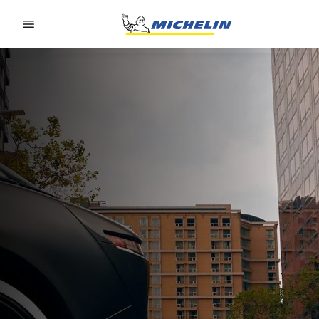
Go to page content
Go to page navigation