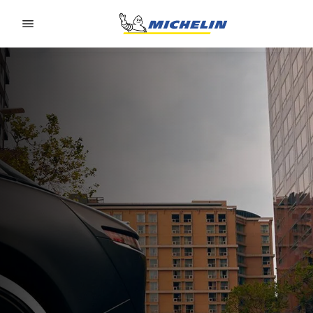
Go to page content
Go to page navigation