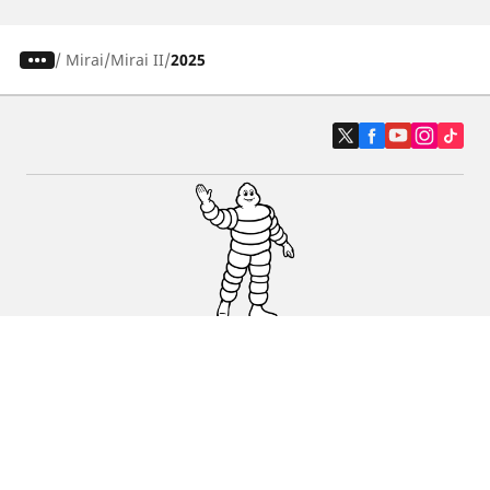
/
Mirai
Mirai II
2025
Auto, SUV i kombi
Prodavači
Pomoć