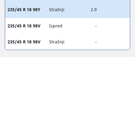
235/45 R 18 98Y
Stražnji
2.9
235/45 R 18 98V
Ispred
-
235/45 R 18 98V
Stražnji
-
PRAVNE NAPOMENE
Prikazane vrijednosti opterećenja i/ili brzine mogu se malo
razlikovati od izvorne veličine navedene na naljepnici vozila.
Kao kvalificirani stručnjak, vaš distributer gumama moći će
vas savjetovati u sljedećem:
1. Obavještavamo vas ako se nosivost i/ili brzina zamjenskih