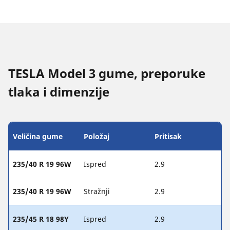
TESLA Model 3 gume, preporuke
tlaka i dimenzije
Veličina gume
Položaj
Pritisak
235/40 R 19 96W
Ispred
2.9
235/40 R 19 96W
Stražnji
2.9
235/45 R 18 98Y
Ispred
2.9