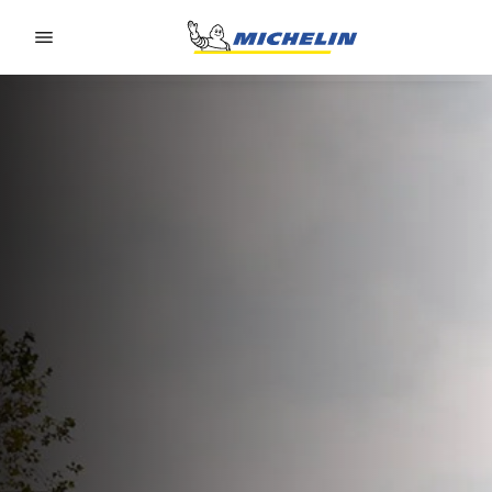
Go to page content
Go to page navigation