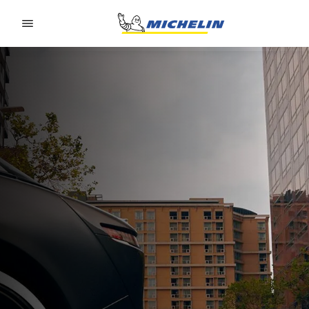
Go to page content
Go to page navigation