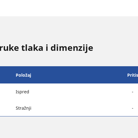
uke tlaka i dimenzije
Položaj
Priti
Ispred
-
Stražnji
-