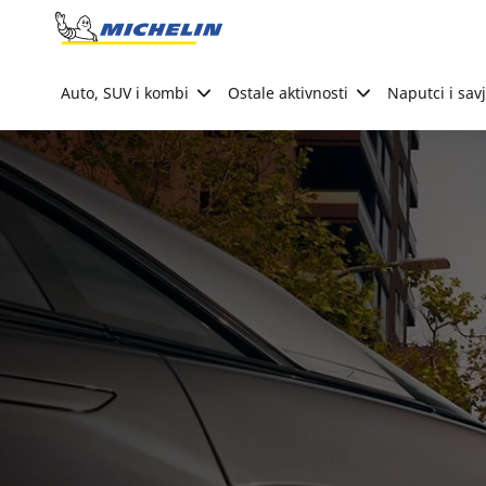
Go to page content
Go to page navigation
Auto, SUV i kombi
Ostale aktivnosti
Naputci i savj