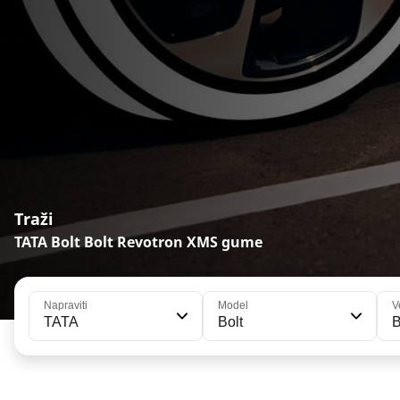
Traži
TATA Bolt Bolt Revotron XMS gume
Napraviti
Model
V
TATA
Bolt
B