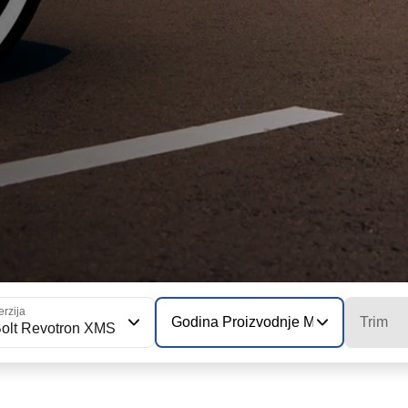
erzija
Godina Proizvodnje Modela
Trim
olt Revotron XMS