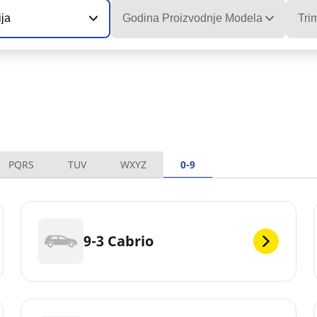
ija
Godina Proizvodnje Modela
Tri
PQRS
TUV
WXYZ
0-9
9-3 Cabrio