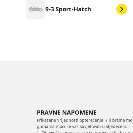
9-3 Sport-Hatch
PRAVNE NAPOMENE
Prikazane vrijednosti opterećenja i/ili brzine mo
gumama moći će vas savjetovati u sljedećem:
1. Obavještavamo vas ako se nosivost i/ili brzi