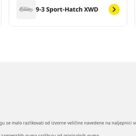
9-3 Sport-Hatch XWD
gu se malo razlikovati od izvorne veličine navedene na naljepnici voz
na zamjenskih guma razlikuju od originalnih guma.