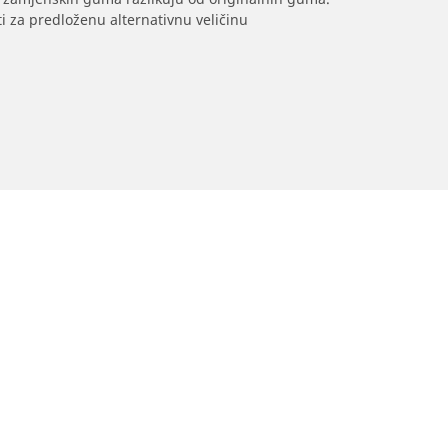
i za predloženu alternativnu veličinu
Prodavači
Vaša konfiguracija
Pronađite prodavače automobilskih
guma