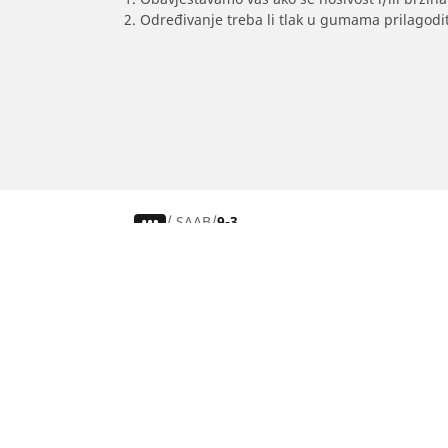
2. Određivanje treba li tlak u gumama prilagodit
/
SAAB
9-3
Auto, SUV i kombi
Traži prema veličini guma
Traži prema iskustvu vožnje
Traži prema sezoni
Traži po markama automobila