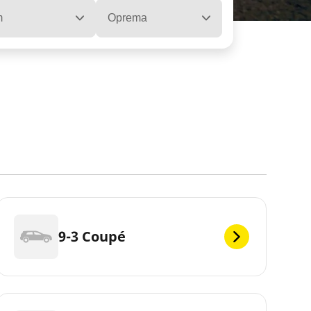
m
Oprema
9-3 Coupé