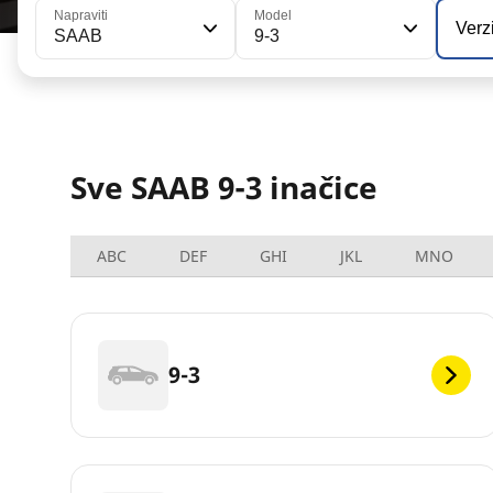
Napraviti
Model
Verz
SAAB
9-3
Sve SAAB 9-3 inačice
ABC
DEF
GHI
JKL
MNO
9-3