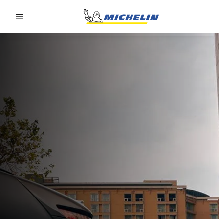
Go to page content
Go to page navigation