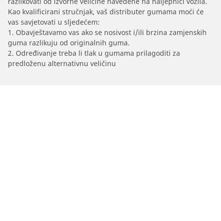
razlikovati od izvorne veličine navedene na naljepnici vozila.
Kao kvalificirani stručnjak, vaš distributer gumama moći će
vas savjetovati u sljedećem:
1. Obavještavamo vas ako se nosivost i/ili brzina zamjenskih
guma razlikuju od originalnih guma.
2. Određivanje treba li tlak u gumama prilagoditi za
predloženu alternativnu veličinu
/
75
75 T-model Automatski
2001