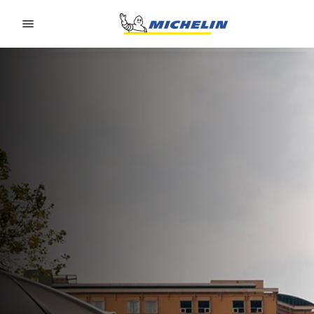
Go to page content
Go to page navigation