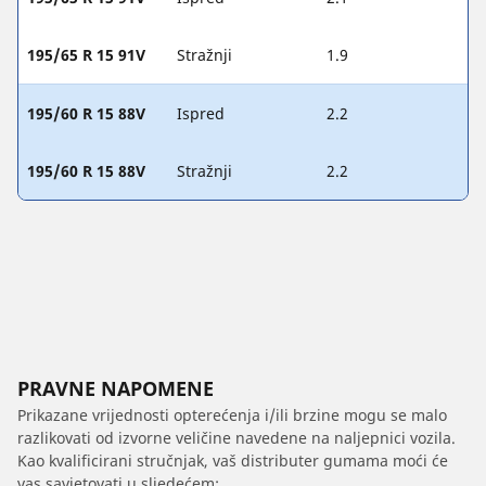
195/65 R 15 91V
Stražnji
1.9
195/60 R 15 88V
Ispred
2.2
195/60 R 15 88V
Stražnji
2.2
PRAVNE NAPOMENE
Prikazane vrijednosti opterećenja i/ili brzine mogu se malo
razlikovati od izvorne veličine navedene na naljepnici vozila.
Kao kvalificirani stručnjak, vaš distributer gumama moći će
vas savjetovati u sljedećem: