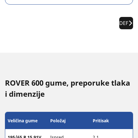
DEF
ROVER 600 gume, preporuke tlaka
i dimenzije
Veličina gume
Položaj
Pritisak
195/65 R 15 91V
Ispred
2.1