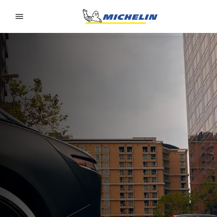
Go to page content
Go to page navigation