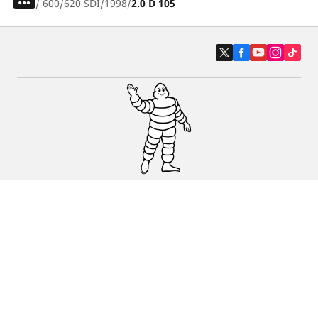
/
600
620 SDI
1998
2.0 D 105
Auto, SUV i kombi
Prodavači
Pomoć