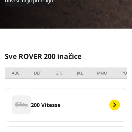
Dovrši moju pretragu
Sve ROVER 200 inačice
ABC
DEF
GHI
JKL
MNO
PQRS
200 Vitesse