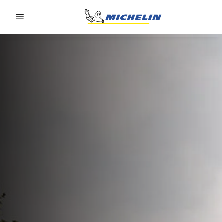
Go to page content
Go to page navigation