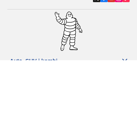
Auto, SUV i kombi
Prodavači
Pomoć
Politika kolačića
Politika privatnosti
Rokovi & uvjeti