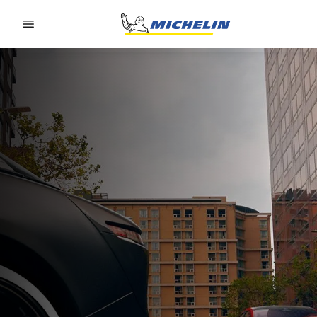
Go to page content
Go to page navigation