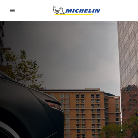
Go to page content
Go to page navigation