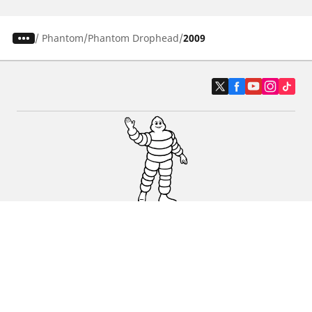
/
Phantom
Phantom Drophead
2009
Auto, SUV i kombi
Prodavači
Pomoć