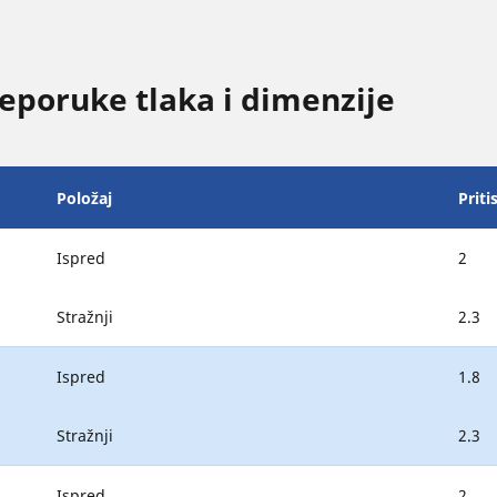
poruke tlaka i dimenzije
Položaj
Priti
Ispred
2
Stražnji
2.3
Ispred
1.8
Stražnji
2.3
Ispred
2