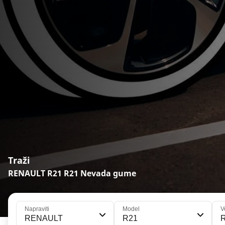
Traži
RENAULT R21 R21 Nevada gume
Napraviti
Model
V
RENAULT
R21