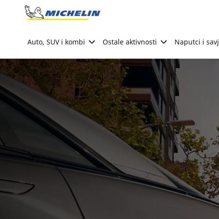
Go to page content
Go to page navigation
Auto, SUV i kombi
Ostale aktivnosti
Naputci i savj