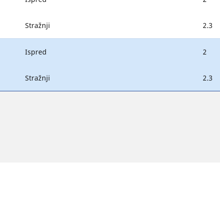
Stražnji
2.3
Ispred
2
Stražnji
2.3