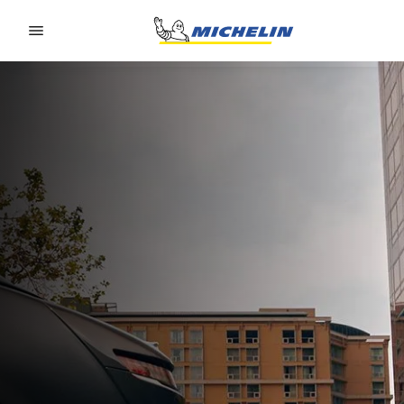
Go to page content
Go to page navigation