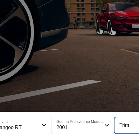
rzija
Godina Proizvodnje Modela
Trim
angoo RT
2001