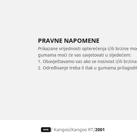
PRAVNE NAPOMENE
Prikazane vrijednosti opterećenja i/ili brzine mo
gumama moći će vas savjetovati u sljedećem:
1. Obavještavamo vas ako se nosivost i/ili brzi
2. Određivanje treba li tlak u gumama prilagodit
/
Kangoo
Kangoo RT
2001