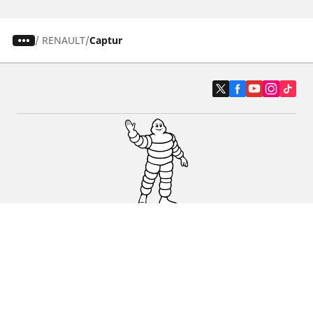
/
RENAULT
Captur
Auto, SUV i kombi
Prodavači
Pomoć