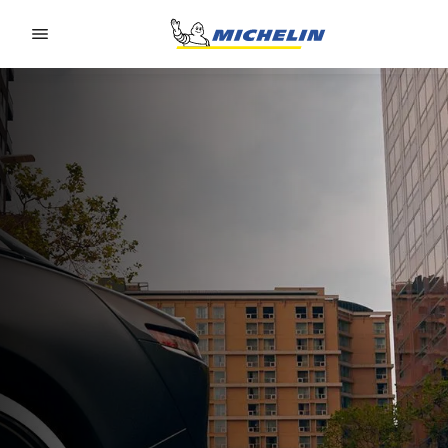
Go to page content
Go to page navigation