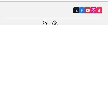
Auto, SUV i kombi
Prodavači
Pomoć
Politika kolačića