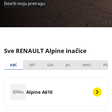
Dovrši moju pretragu
Sve RENAULT Alpine inačice
ABC
DEF
GHI
JKL
MNO
PQR
Alpine A610