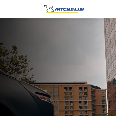
Go to page content
Go to page navigation