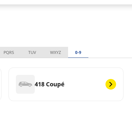
PQRS
TUV
WXYZ
0-9
418 Coupé