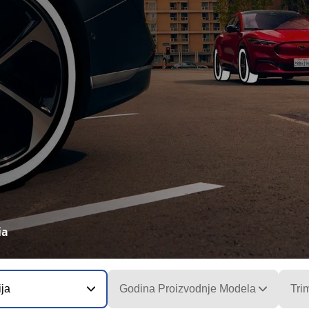
ia
ija
Godina Proizvodnje Modela
Tri