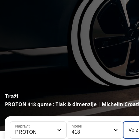
Traži
PROTON 418 gume : Tlak & dimenzije | Michelin Croat
Napraviti
Model
Verz
PROTON
418