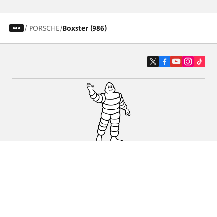
/
PORSCHE
Boxster (986)
Auto, SUV i kombi
Prodavači
Pomoć