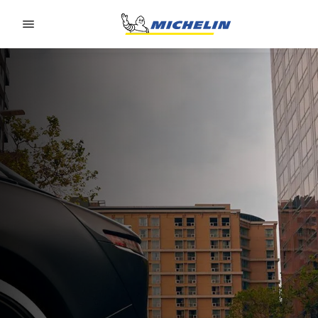
Go to page content
Go to page navigation