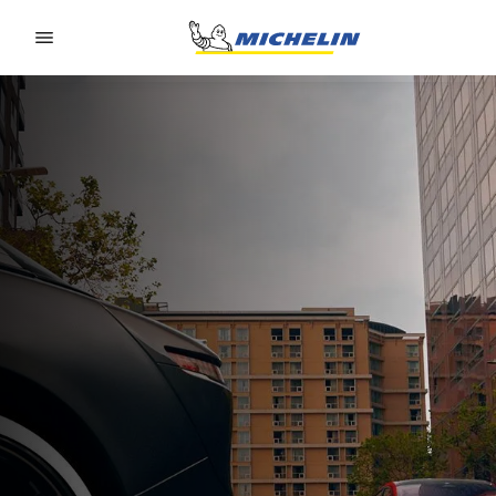
Go to page content
Go to page navigation