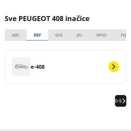
Sve PEUGEOT 408 inačice
ABC
DEF
GHI
JKL
MNO
PQR
e-408
0-9