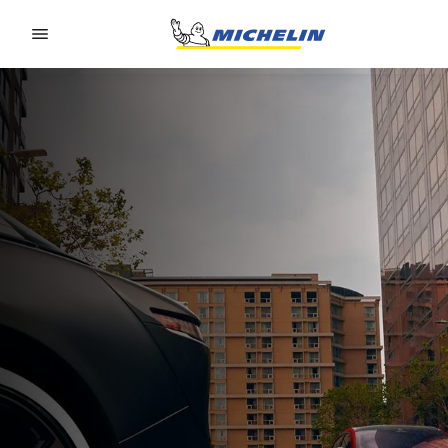
Go to page content
Go to page navigation