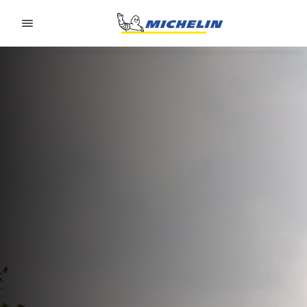
Go to page content
Go to page navigation