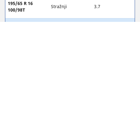
195/65 R 16
Stražnji
3.7
100/98T
205/65 R 16
Ispred
3.8
107/105T
205/65 R 16
Stražnji
4.2
107/105T
215/65 R 16
Ispred
3.1
106/104T
215/65 R 16
Stražnji
3.4
106/104T