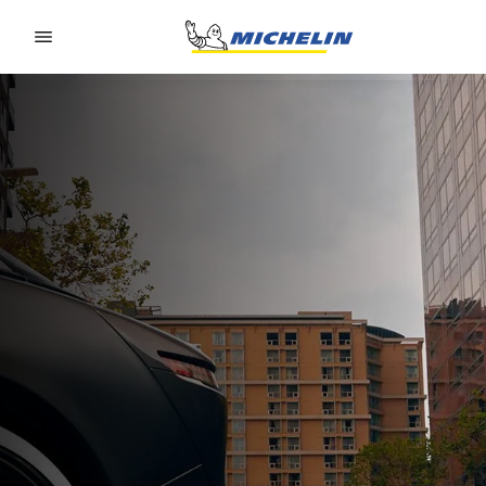
Go to page content
Go to page navigation