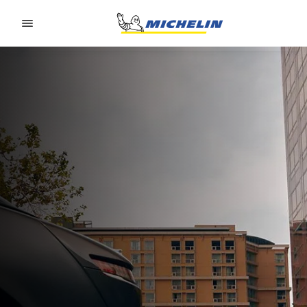
Go to page content
Go to page navigation