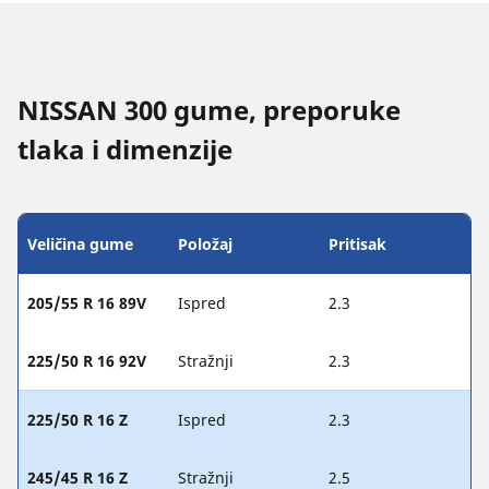
NISSAN 300 gume, preporuke
tlaka i dimenzije
Veličina gume
Položaj
Pritisak
205/55 R 16 89V
Ispred
2.3
225/50 R 16 92V
Stražnji
2.3
225/50 R 16 Z
Ispred
2.3
245/45 R 16 Z
Stražnji
2.5