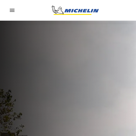
Go to page content
Go to page navigation