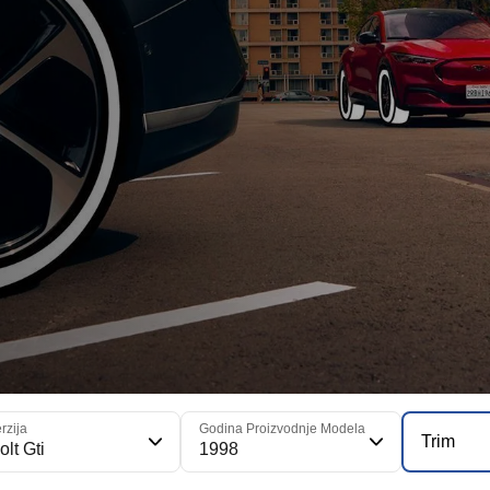
rzija
Godina Proizvodnje Modela
Trim
olt Gti
1998