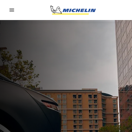
Go to page content
Go to page navigation