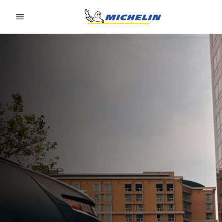
Go to page content
Go to page navigation