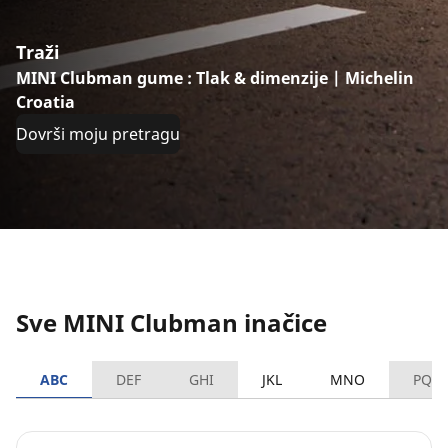
Traži
MINI Clubman gume : Tlak & dimenzije | Michelin
Croatia
Dovrši moju pretragu
Sve MINI Clubman inačice
ABC
DEF
GHI
JKL
MNO
PQR