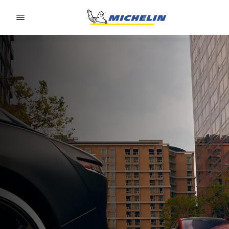
Go to page content
Go to page navigation