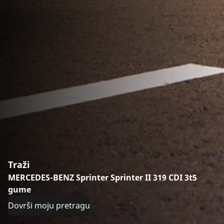
Traži
MERCEDES-BENZ Sprinter Sprinter II 319 CDI 3t5
gume
Dovrši moju pretragu