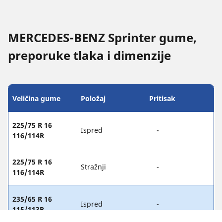
MERCEDES-BENZ Sprinter gume,
preporuke tlaka i dimenzije
Veličina gume
Položaj
Pritisak
225/75 R 16
Ispred
-
116/114R
225/75 R 16
Stražnji
-
116/114R
235/65 R 16
Ispred
-
115/113R