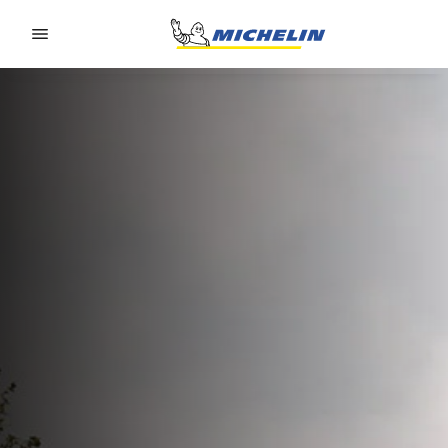
Go to page content
Go to page navigation