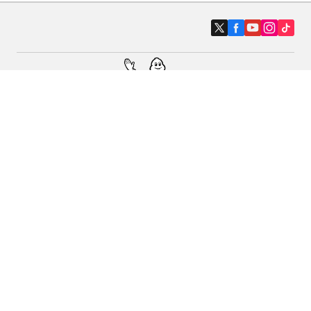
Auto, SUV i kombi
Prodavači
Pomoć
Politika kolačića