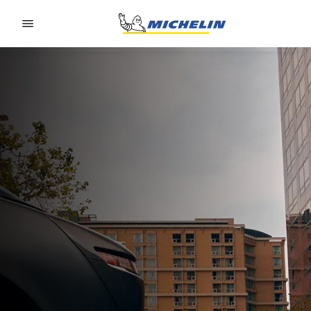
Go to page content
Go to page navigation