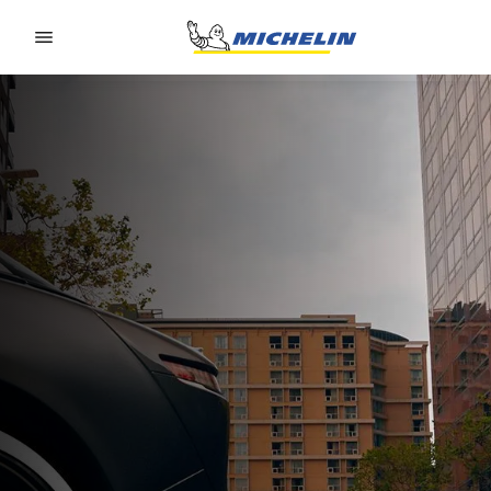
Go to page content
Go to page navigation